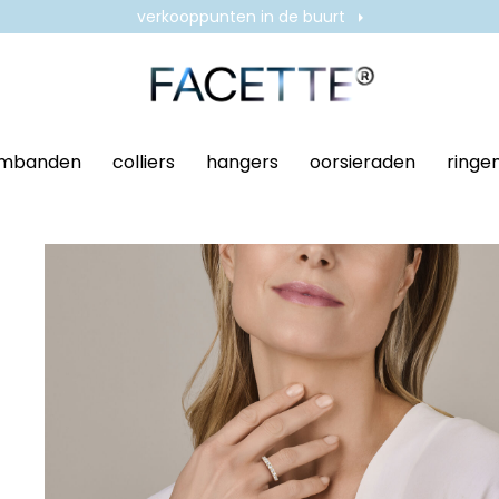
verkooppunten in de buurt
mbanden
colliers
hangers
oorsieraden
ringe