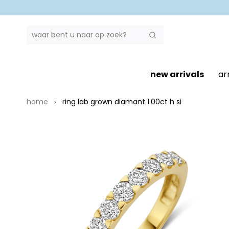
ZOEK
Zoek
new arrivals
ar
home
ring lab grown diamant 1.00ct h si