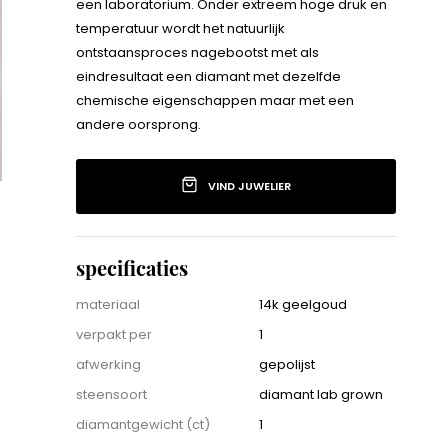
een laboratorium. Onder extreem hoge druk en
temperatuur wordt het natuurlijk
ontstaansproces nagebootst met als
eindresultaat een diamant met dezelfde
chemische eigenschappen maar met een
andere oorsprong.
1.299,00
VIND JUWELIER
specificaties
specificaties
materiaal
14k geelgoud
verpakt per
1
afwerking
gepolijst
steensoort
diamant lab grown
diamantgewicht (ct)
1