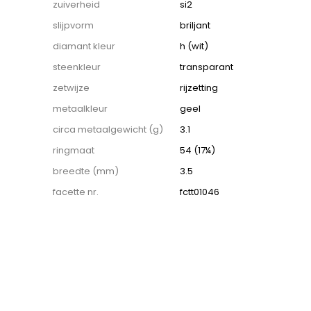
zuiverheid
si2
slijpvorm
briljant
diamant kleur
h (wit)
steenkleur
transparant
zetwijze
rijzetting
metaalkleur
geel
circa metaalgewicht (g)
3.1
ringmaat
54 (17¼)
breedte (mm)
3.5
facette nr.
fctt01046