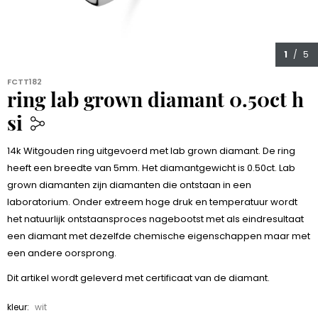
1
/ 5
FCTT182
ring lab grown diamant 0.50ct h
si
1.099,00
14k Witgouden ring uitgevoerd met lab grown diamant. De ring
heeft een breedte van 5mm. Het diamantgewicht is 0.50ct. Lab
grown diamanten zijn diamanten die ontstaan in een
laboratorium. Onder extreem hoge druk en temperatuur wordt
het natuurlijk ontstaansproces nagebootst met als eindresultaat
een diamant met dezelfde chemische eigenschappen maar met
een andere oorsprong.
Dit artikel wordt geleverd met certificaat van de diamant.
kleur:
wit