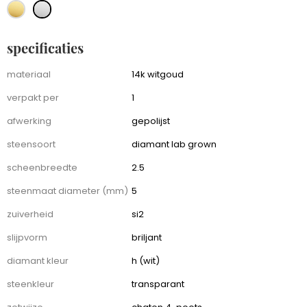
specificaties
specificaties
materiaal
14k witgoud
verpakt per
1
afwerking
gepolijst
steensoort
diamant lab grown
scheenbreedte
2.5
steenmaat diameter (mm)
5
zuiverheid
si2
slijpvorm
briljant
diamant kleur
h (wit)
steenkleur
transparant