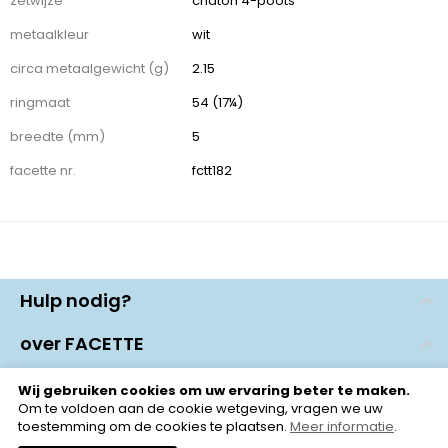
zetwijze
chaton 4-poots
metaalkleur
wit
circa metaalgewicht (g)
2.15
ringmaat
54 (17¼)
breedte (mm)
5
facette nr.
fctt182
Hulp nodig?
contact
over FACETTE
veelgestelde vragen
over FACETTE
Socials
Wij gebruiken cookies om uw ervaring beter te maken.
Om te voldoen aan de cookie wetgeving, vragen we uw
verkooppunten
toestemming om de cookies te plaatsen.
Meer informatie
.