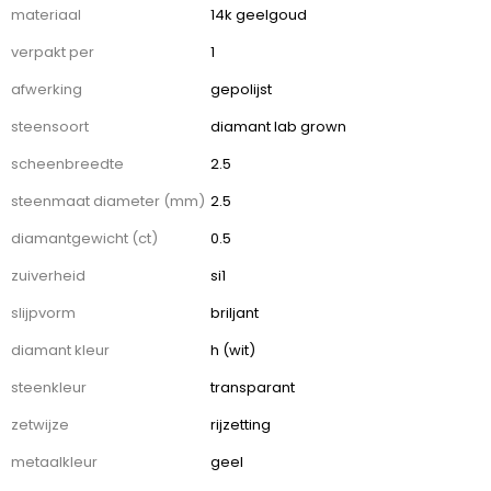
specificaties
materiaal
14k geelgoud
verpakt per
1
afwerking
gepolijst
steensoort
diamant lab grown
scheenbreedte
2.5
steenmaat diameter (mm)
2.5
diamantgewicht (ct)
0.5
zuiverheid
si1
slijpvorm
briljant
diamant kleur
h (wit)
steenkleur
transparant
zetwijze
rijzetting
metaalkleur
geel