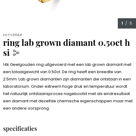
1
/ 5
FCTT01164
ring lab grown diamant 0.50ct h
si
959,00
14k Geelgouden ring uitgevoerd met een lab grown diamant met
een totaalgewicht van 0.50ct. De ring heeft een breedte van
2.5mm. Lab grown diamanten zijn diamanten die ontstaan in een
laboratorium. Onder extreem hoge druk en temperatuur wordt
het natuurlijk ontstaansproces nagebootst met als eindresultaat
een diamant met dezelfde chemische eigenschappen maar met
een andere oorsprong.
specificaties