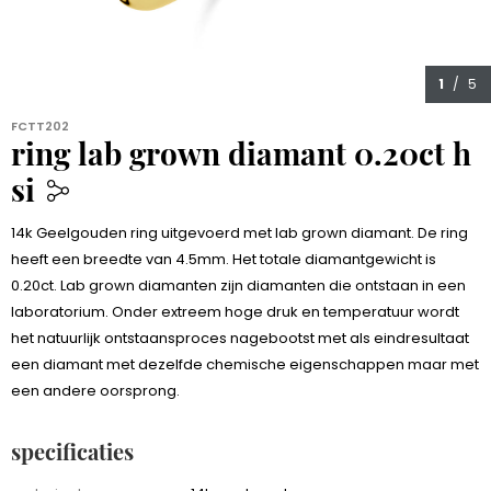
1
/ 5
FCTT202
ring lab grown diamant 0.20ct h
si
599,00
14k Geelgouden ring uitgevoerd met lab grown diamant. De ring
heeft een breedte van 4.5mm. Het totale diamantgewicht is
0.20ct. Lab grown diamanten zijn diamanten die ontstaan in een
laboratorium. Onder extreem hoge druk en temperatuur wordt
het natuurlijk ontstaansproces nagebootst met als eindresultaat
een diamant met dezelfde chemische eigenschappen maar met
een andere oorsprong.
specificaties