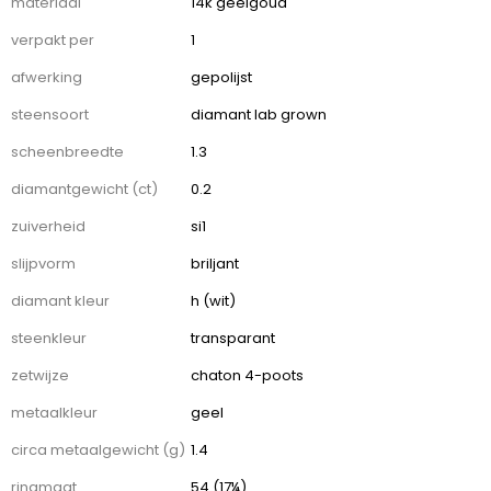
specificaties
materiaal
14k geelgoud
verpakt per
1
afwerking
gepolijst
steensoort
diamant lab grown
scheenbreedte
1.3
diamantgewicht (ct)
0.2
zuiverheid
si1
slijpvorm
briljant
diamant kleur
h (wit)
steenkleur
transparant
zetwijze
chaton 4-poots
metaalkleur
geel
circa metaalgewicht (g)
1.4
ringmaat
54 (17¼)